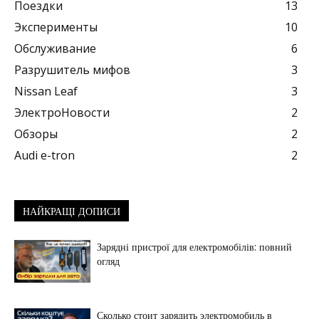
Поездки
13
Эксперименты
10
Обслуживание
6
Разрушитель мифов
3
Nissan Leaf
3
ЭлектроНовости
2
Обзоры
2
Audi e-tron
2
НАЙКРАЩІ ДОПИСИ
Зарядні пристрої для електромобілів: повний
огляд
Сколько стоит зарядить электромобиль в