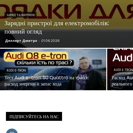
ЗАРЯД ТА ВИТРАТИ
Зарядні пристрої для електромобілів:
повний огляд
Деллерт Дмитро
-
01.06.2026
AUDI E-TRO
AUDI E-TRON
Тест Audi e-tron 50 Quattro на трассе:
Расход Aud
расход энергии и запас хода
реального
ПІДПИСУЙТЕСЬ НА НАС