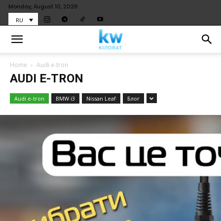
Monday, August 10, 2026
RU
Home
Audi e-tron
AUDI E-TRON
Audi e-tron
BMW i3
Nissan Leaf
Блог