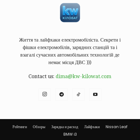
Життя та лайфхаки електромобіліста. Секрети і
фішки електромобілів, зарядних станцій та і
взагалі сучасних автомобільних технологій де
немає місця ДВС )))
Contact us:
dima@kw-kilowat.com
Рейтинги
Обзоры
Зарядка и расход
Лайфхаки
Nissan Leaf
BMW i3