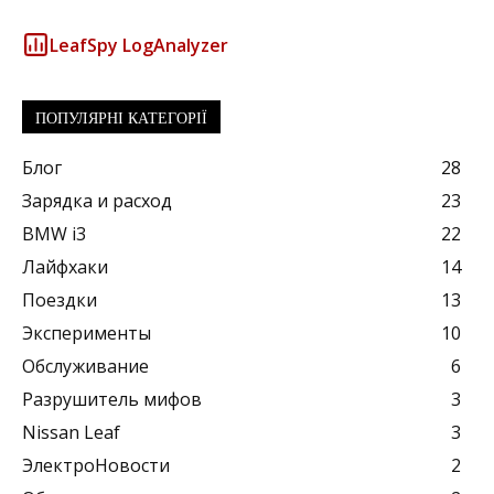
LeafSpy LogAnalyzer
ПОПУЛЯРНІ КАТЕГОРІЇ
Блог
28
Зарядка и расход
23
BMW i3
22
Лайфхаки
14
Поездки
13
Эксперименты
10
Обслуживание
6
Разрушитель мифов
3
Nissan Leaf
3
ЭлектроНовости
2