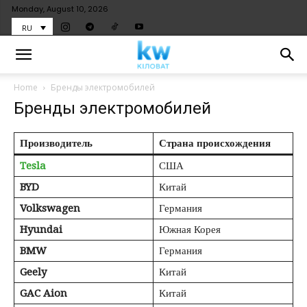
Monday, August 10, 2026
RU
Home
Бренды электромобилей
Бренды электромобилей
Производитель
Страна происхождения
Tesla
США
BYD
Китай
Volkswagen
Германия
Hyundai
Южная Корея
BMW
Германия
Geely
Китай
GAC Aion
Китай