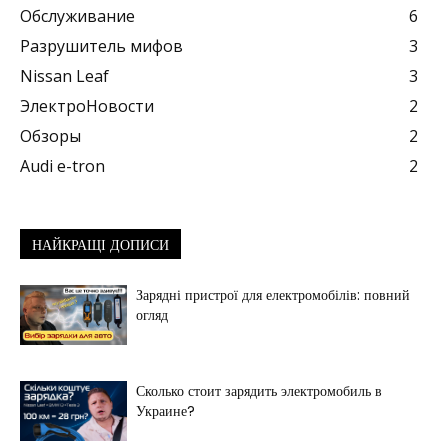
Обслуживание
6
Разрушитель мифов
3
Nissan Leaf
3
ЭлектроНовости
2
Обзоры
2
Audi e-tron
2
НАЙКРАЩІ ДОПИСИ
Зарядні пристрої для електромобілів: повний
огляд
Сколько стоит зарядить электромобиль в
Украине?