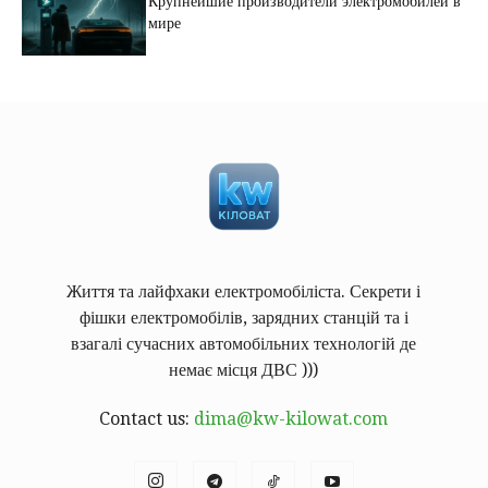
Крупнейшие производители электромобилей в
мире
Життя та лайфхаки електромобіліста. Секрети і
фішки електромобілів, зарядних станцій та і
взагалі сучасних автомобільних технологій де
немає місця ДВС )))
Contact us:
dima@kw-kilowat.com