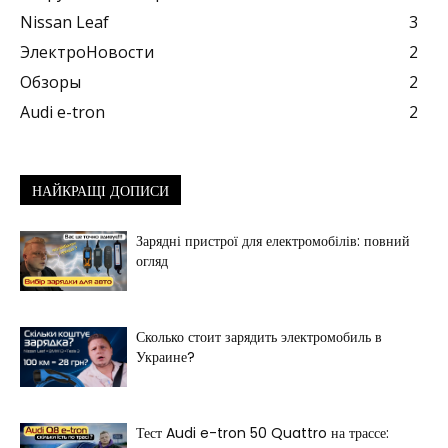
Nissan Leaf
3
ЭлектроНовости
2
Обзоры
2
Audi e-tron
2
НАЙКРАЩІ ДОПИСИ
Зарядні пристрої для електромобілів: повний
огляд
Сколько стоит зарядить электромобиль в
Украине?
Тест Audi e-tron 50 Quattro на трассе: