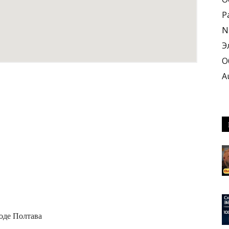
Р
N
Э
О
A
оде Полтава