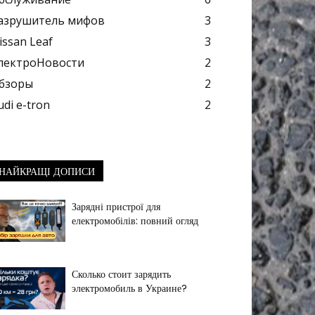
азрушитель мифов
3
issan Leaf
3
лектроНовости
2
бзоры
2
udi e-tron
2
НАЙКРАЩІ ДОПИСИ
Зарядні пристрої для
електромобілів: повний огляд
Сколько стоит зарядить
электромобиль в Украине?