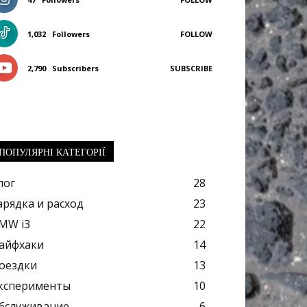
1,032
Followers
FOLLOW
2,790
Subscribers
SUBSCRIBE
ПОПУЛЯРНІ КАТЕГОРІЇ
лог
28
арядка и расход
23
MW i3
22
айфхаки
14
оездки
13
ксперименты
10
бслуживание
6