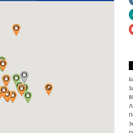
kilowat
Б
З
B
Л
П
Э
О