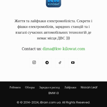
Життя та лайфхаки електромобіліста. Секрети і
фішки електромобілів, зарядних станцій та і
взагалі сучасних автомобільних технологій де
немає місця ДВС )))
Contact us:
dima@kw-kilowat.com
Рейтинги
Обзоры
Зарядка и расход
Лайфхаки
Nissan Leaf
BMW i3
© © 2014-2024, iBrain.com.ua. All Rights Reserved.