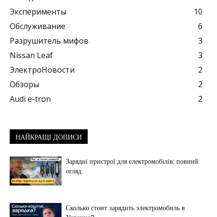
Эксперименты
10
Обслуживание
6
Разрушитель мифов
3
Nissan Leaf
3
ЭлектроНовости
2
Обзоры
2
Audi e-tron
2
НАЙКРАЩІ ДОПИСИ
Зарядні пристрої для електромобілів: повний
огляд
Сколько стоит зарядить электромобиль в