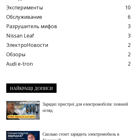
Эксперименты
10
Обслуживание
6
Разрушитель мифов
3
Nissan Leaf
3
ЭлектроНовости
2
Обзоры
2
Audi e-tron
2
НАЙКРАЩІ ДОПИСИ
Зарядні пристрої для електромобілів: повний
огляд
Сколько стоит зарядить электромобиль в