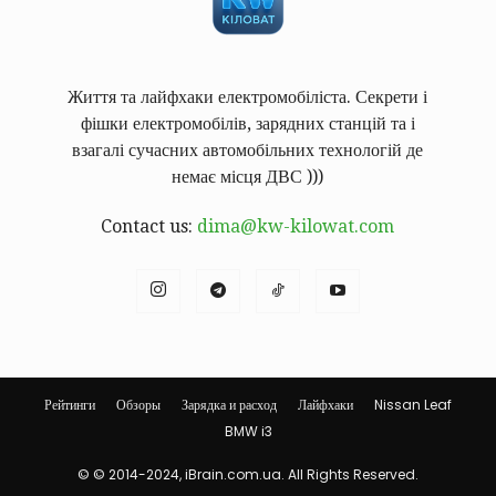
Життя та лайфхаки електромобіліста. Секрети і
фішки електромобілів, зарядних станцій та і
взагалі сучасних автомобільних технологій де
немає місця ДВС )))
Contact us:
dima@kw-kilowat.com
Рейтинги
Обзоры
Зарядка и расход
Лайфхаки
Nissan Leaf
BMW i3
© © 2014-2024, iBrain.com.ua. All Rights Reserved.