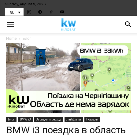
Sunday, August 9, 2026
RU
Home
Блог
Блог
BMW i3
Зарядка и расход
Лайфхаки
Поездки
BMW i3 поездка в область