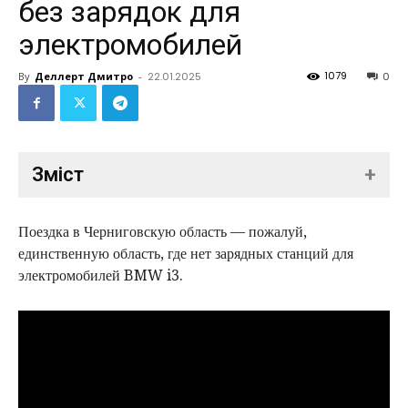
без зарядок для
электромобилей
1079
By
Деллерт Дмитро
-
22.01.2025
0
Зміст
+
1. Зарядка электромобиля от обычной розетки в
Поездка в Черниговскую область — пожалуй,
деревне
единственную область, где нет зарядных станций для
2. Дорога обратно в Киев
электромобилей BMW i3.
3. Итоги поездки