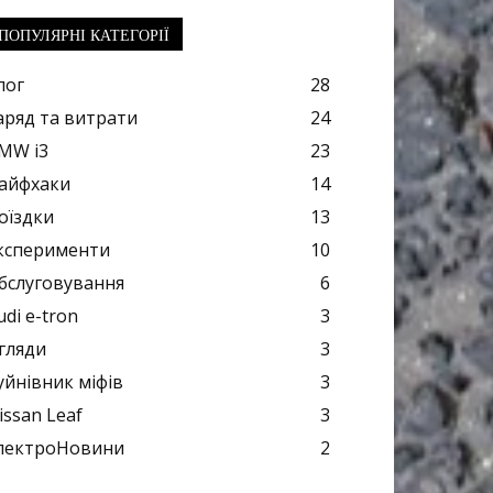
ПОПУЛЯРНІ КАТЕГОРІЇ
лог
28
аряд та витрати
24
MW i3
23
айфхаки
14
оїздки
13
ксперименти
10
бслуговування
6
udi e-tron
3
гляди
3
уйнівник міфів
3
issan Leaf
3
лектроНовини
2