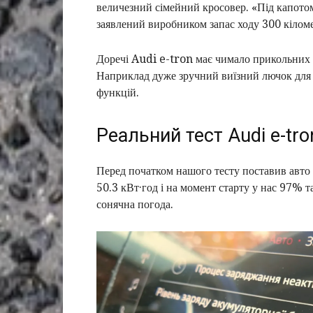
величезний сімейний кросовер. «Під капотом
заявлений виробником запас ходу 300 кіломет
Доречі Audi e-tron має чимало прикольних ф
Наприклад дуже зручний виїзний лючок для з
функцій.
Реальний тест Audi e-tro
Перед початком нашого тесту поставив авто н
50.3 кВт·год і на момент старту у нас 97% т
сонячна погода.