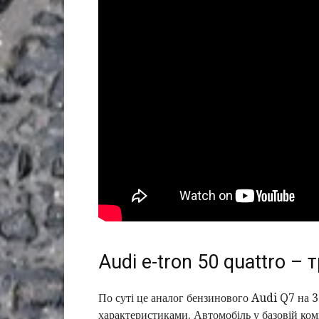
Audi e-tron 50 quattro – 
По суті це аналог бензинового Audi Q7 на 3 
характеристиками. Автомобіль у базовій комп