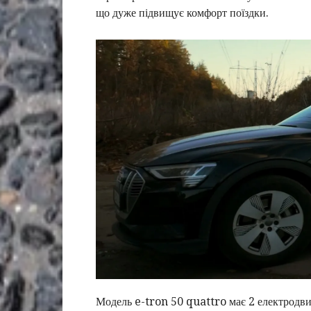
що дуже підвищує комфорт поїздки.
Модель e-tron 50 quattro має 2 електродви