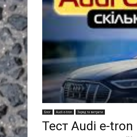
Блог
Audi e-tron
Заряд та витрати
Тест Audi e-tron