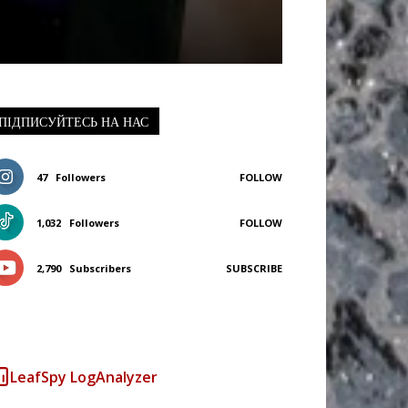
ПІДПИСУЙТЕСЬ НА НАС
47
Followers
FOLLOW
1,032
Followers
FOLLOW
2,790
Subscribers
SUBSCRIBE
LeafSpy LogAnalyzer