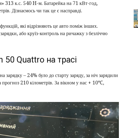
» 313 к.с. 540 H-м. Батарейка на 71 кВт-год,
рів. Дізнаємось чи так це є насправді.
ункцій, які відрізняють це авто поміж інших.
арядки, або круїз-контроль на ричажку з безліччю
n 50 Quattro на трасі
а зарядку – 24% було до старту заряду, за ніч зарядили
а прогноз 210 кілометрів. За вікном у нас + 10℃,