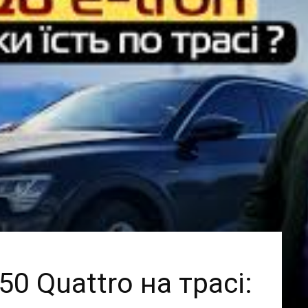
kilowat
 50 Quattro на трасі: