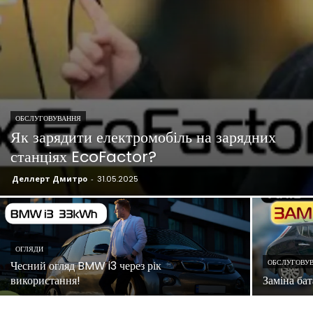
ОБСЛУГОВУВАННЯ
Як зарядити електромобіль на зарядних
станціях EcoFactor?
Деллерт Дмитро
-
31.05.2025
ОГЛЯДИ
ОБСЛУГОВУ
Чесний огляд BMW i3 через рік
використання!
Заміна ба