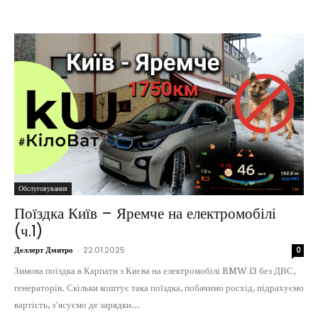
Обслуговування
Поїздка Київ – Яремче на електромобілі
(ч.1)
Деллерт Дмитро
-
22.01.2025
0
Зимова поїздка в Карпати з Києва на електромобілі BMW i3 без ДВС,
генераторів. Скільки коштує така поїздка, побачимо росхід, підрахуємо
вартість, зʼясуємо де зарядки...