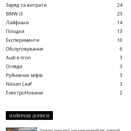
Заряд та витрати
24
BMW i3
23
Лайфхаки
14
Поїздки
13
Експерименти
10
Обслуговування
6
Audi e-tron
3
Огляди
3
Руйнівник міфів
3
Nissan Leaf
3
ЕлектроНовини
2
НАЙКРАЩІ ДОПИСИ
Зарядні пристрої для електромобілів: повний