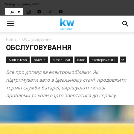
Четвер, 6 Серпня, 2026
UA
Home
Обслуговування
ОБСЛУГОВУВАННЯ
Audi e-tron
BMW i3
Nissan Leaf
Блог
Експерименти
Все про догляд за електромобілями. Як
підтримувати авто в ідеальному стані, продовжити
термін служби батареї, вирішувати типові
проблеми та коли варто звертатися до сервісу.