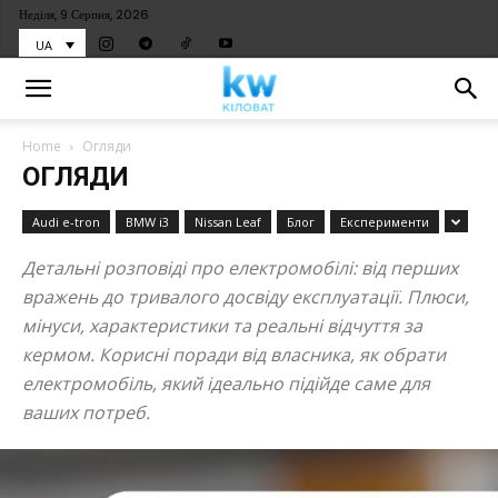
Неділя, 9 Серпня, 2026
UA
Home
Огляди
ОГЛЯДИ
Audi e-tron
BMW i3
Nissan Leaf
Блог
Експерименти
Детальні розповіді про електромобілі: від перших
вражень до тривалого досвіду експлуатації. Плюси,
мінуси, характеристики та реальні відчуття за
кермом. Корисні поради від власника, як обрати
електромобіль, який ідеально підійде саме для
ваших потреб.