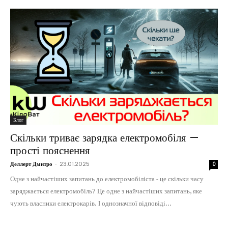
Блог
Скільки триває зарядка електромобіля —
прості пояснення
Деллерт Дмитро
-
23.01.2025
0
Одне з найчастіших запитань до електромобіліста - це скільки часу
заряджається електромобіль? Це одне з найчастіших запитань, яке
чують власники електрокарів. І однозначної відповіді...