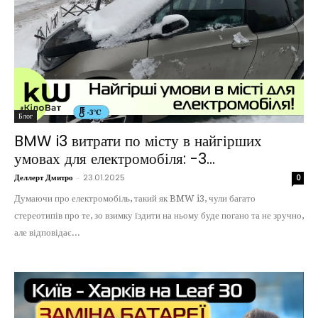
Блог
BMW i3 витрати по місту в найгірших
умовах для електромобіля: -3...
Деллерт Дмитро
-
23.01.2025
0
Думаючи про електромобіль, такий як BMW i3, чули багато
стереотипів про те, зо взимку їздити на ньому буде погано та не зручно,
але відповідає...