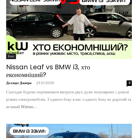
Блог
Nissan Leaf vs BMW i3, хто
економніший?
Деллерт Дмитро
-
23.01.2025
0
Сьогодні будемо порівнювати витрати двух дуже популярних і доволі
різних електромобілів. З одного боку в нас з одного боку не дорогий та
великий Nissan...