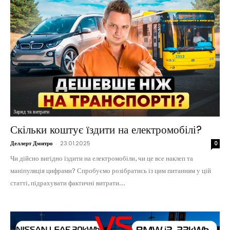
Заряд та витрати
Скільки коштує їздити на електромобілі?
Деллерт Дмитро
-
23.01.2025
0
Чи дійсно вигідно їздити на електромобіли, чи це все наклеп та
маніпуляція цифрами? Спробуємо розібратись із цим питанням у цій
статті, підрахувати фактичні витрати...