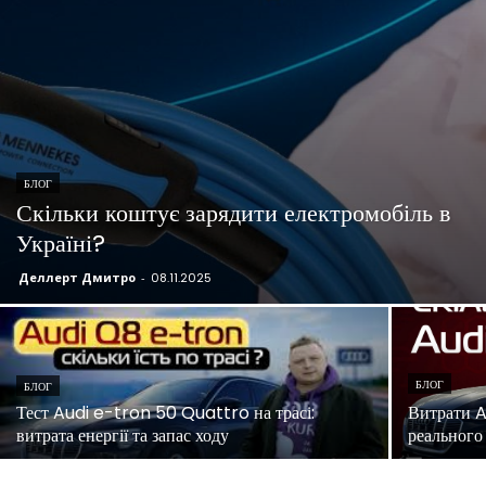
БЛОГ
Скільки коштує зарядити електромобіль в
Україні?
Деллерт Дмитро
-
08.11.2025
БЛОГ
БЛОГ
Тест Audi e-tron 50 Quattro на трасі:
Витрати Au
витрата енергії та запас ходу
реального