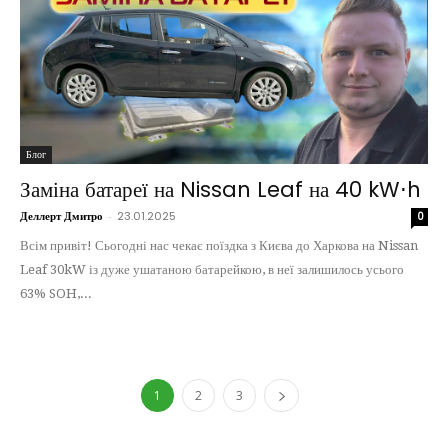
Блог
Заміна батареї на Nissan Leaf на 40 kW⋅h
Деллерт Дмитро
-
23.01.2025
0
Всім привіт! Сьогодні нас чекає поїздка з Києва до Харкова на Nissan
Leaf 30kW із дуже ушатаною батарейкою, в неї залишилось усього
63% SOH,...
1
2
3