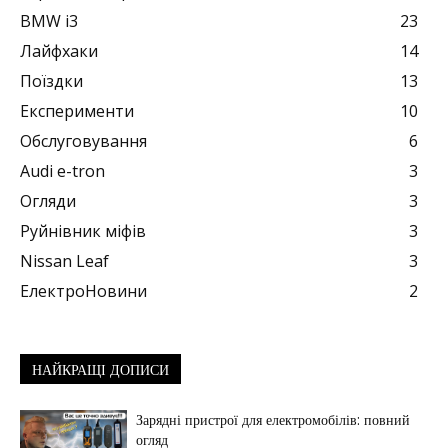
BMW i3
23
Лайфхаки
14
Поїздки
13
Експерименти
10
Обслуговування
6
Audi e-tron
3
Огляди
3
Руйнівник міфів
3
Nissan Leaf
3
ЕлектроНовини
2
НАЙКРАЩІ ДОПИСИ
Зарядні пристрої для електромобілів: повний
огляд