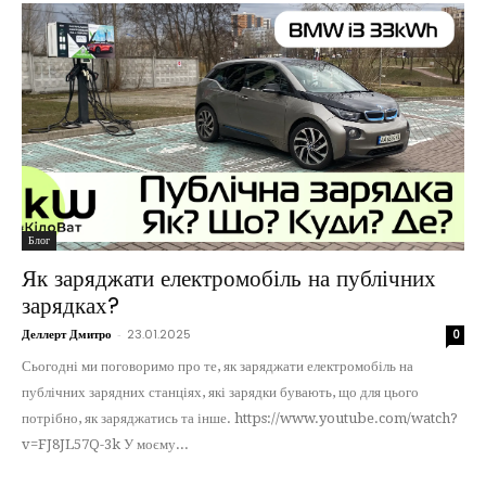
Блог
Як заряджати електромобіль на публічних
зарядках?
Деллерт Дмитро
-
23.01.2025
0
Сьогодні ми поговоримо про те, як заряджати електромобіль на
публічних зарядних станціях, які зарядки бувають, що для цього
потрібно, як заряджатись та інше. https://www.youtube.com/watch?
v=FJ8JL57Q-3k У моєму...