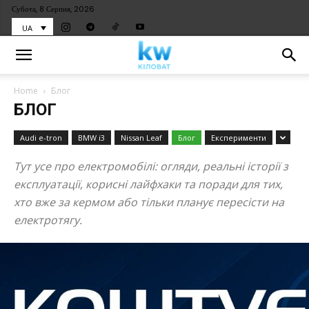
Субота, 8 Серпня, 2026
UA
Home
Блог
БЛОГ
Audi e-tron
BMW i3
Nissan Leaf
Блог
Експерименти
Тут усе про електромобілі: огляди, реальні історії з
експлуатації, корисні лайфхаки та поради для тих,
хто вже за кермом або тільки планує пересісти на
електротягу.