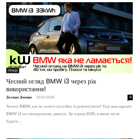
Огляди
Чесний огляд BMW i3 через рік
використання!
Деллерт Дмитро
-
23.01.2025
0
Хочете BMW, але не хочете постійно її ремонтувати? Тоді ваш варіант
BMW i3 на електричному двигуні. Це перша БМВ, в якому ви не
будете...