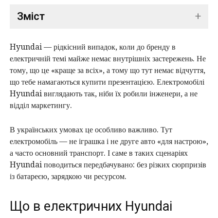
Зміст
+
1. Що в електричних Hyundai зроблено правильно
Hyundai — рідкісний випадок, коли до бренду в
2. Лінійка електромобілів Hyundai в Україні
електричній темі майже немає внутрішніх застережень. Не
тому, що це «краще за всіх», а тому що тут немає відчуття,
3. Hyundai Ioniq Electric
що тебе намагаються купити презентацією. Електромобілі
4. Hyundai Kona Electric
Hyundai виглядають так, ніби їх робили інженери, а не
відділ маркетингу.
5. Hyundai Ioniq 5
6. Hyundai Ioniq 6
В українських умовах це особливо важливо. Тут
7. Реальний запас ходу: без прикрас
електромобіль — не іграшка і не друге авто «для настрою»,
а часто основний транспорт. І саме в таких сценаріях
8. Зарядка і ресурс батареї
Hyundai поводиться передбачувано: без різких сюрпризів
9. Скільки коштує електричний Hyundai в Україні
із батареєю, зарядкою чи ресурсом.
10. Орієнтовні ціни на електромобілі Hyundai
Що в електричних Hyundai
11. Підсумок