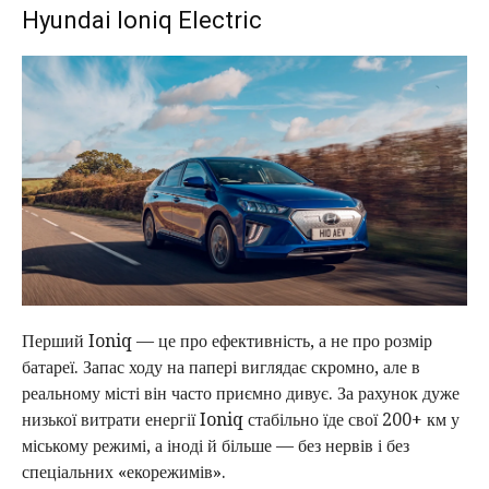
Hyundai Ioniq Electric
Перший Ioniq — це про ефективність, а не про розмір
батареї. Запас ходу на папері виглядає скромно, але в
реальному місті він часто приємно дивує. За рахунок дуже
низької витрати енергії Ioniq стабільно їде свої 200+ км у
міському режимі, а іноді й більше — без нервів і без
спеціальних «екорежимів».