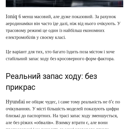
Ioniq 6 менш масовий, але дуже показовий. За рахунок
аеродинаміки він часто їде далі, ніж від нього очікують. У
трасовому режимі це один із найбільш економних
електромобілів у своєму класі.
Це варіант для тих, хто багато їздить поза містом і хоче
стабільний запас ходу без кросоверного форм-фактора.
Реальний запас ходу: без
прикрас
Hyundai не обіцяє чудес, і саме тому реальність не б’є по
очікуваннях. У місті більшість моделей показують цифри
близькі до паспортних. На трасі запас ходу зменшується,
але без різких «обвалів». Взимку втрати є, але вони