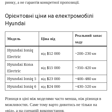
ринку, а не гарантія конкретної пропозиції.
Орієнтовні ціни на електромобілі
Hyundai
Реальний запас
Модель
Ціна від
ходу
Hyundai Ioniq
від $12 000
~200–230 км
Electric
Hyundai Kona
від $15 000
~350–420 км
Electric
Hyundai Ioniq 5
від $23 000
~400–480 км
Hyundai Ioniq 6
від $24 000
~430–520 км
Різниця в ціні між моделями часто менша, ніж різниця в
можливостях. Саме тому варто дивитись не тільки на
«від», а на сценарій використання.