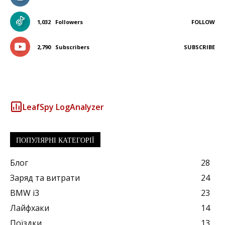
1,032
Followers
FOLLOW
2,790
Subscribers
SUBSCRIBE
LeafSpy LogAnalyzer
ПОПУЛЯРНІ КАТЕГОРІЇ
Блог
28
Заряд та витрати
24
BMW i3
23
Лайфхаки
14
Поїздки
13