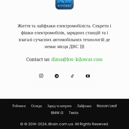
Життя та лайфхаки електромобіліста. Секрети і
фішки електромобілів, зарядних станцій та і
взагалі сучасних автомобільних технологій де
немає місця ДВС )))
Contact us:
dima@kw-kilowat.com
Рейтинги
Огляди
Заряд та витрати
Лайфхаки
Nissan Leaf
BMW i3
Tesla
© © 2014-2024, iBrain.com.ua. All Rights Reserved.