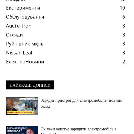
Експерименти
10
Обслуговування
6
Audi e-tron
3
Огляди
3
Руйнівник міфів
3
Nissan Leaf
3
ЕлектроНовини
2
НАЙКРАЩІ ДОПИСИ
Зарядні пристрої для електромобілів: повний
огляд
Скільки коштує зарядити електромобіль в