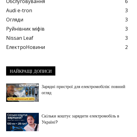
Обслуговування
6
Audi e-tron
3
Огляди
3
Руйнівник міфів
3
Nissan Leaf
3
ЕлектроНовини
2
НАЙКРАЩІ ДОПИСИ
Зарядні пристрої для електромобілів: повний
огляд
Скільки коштує зарядити електромобіль в
Україні?