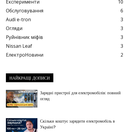
Експерименти
10
Обслуговування
6
Audi e-tron
3
Огляди
3
Руйнівник міфів
3
Nissan Leaf
3
ЕлектроНовини
2
НАЙКРАЩІ ДОПИСИ
Зарядні пристрої для електромобілів: повний
огляд
Скільки коштує зарядити електромобіль в
Україні?