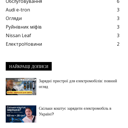
Обслуговування
6
Audi e-tron
3
Огляди
3
Руйнівник міфів
3
Nissan Leaf
3
ЕлектроНовини
2
НАЙКРАЩІ ДОПИСИ
Зарядні пристрої для електромобілів: повний
огляд
Скільки коштує зарядити електромобіль в
Україні?