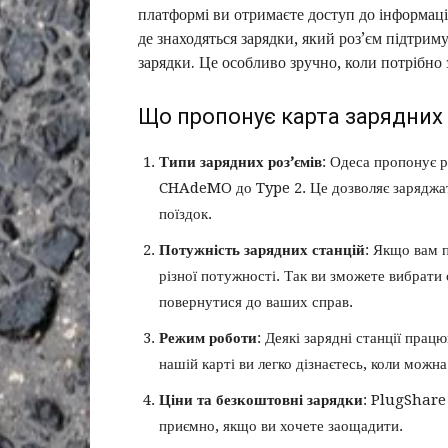
платформі ви отримаєте доступ до інформації
де знаходяться зарядки, який роз’єм підтриму
зарядки. Це особливо зручно, коли потрібно 
Що пропонує карта зарядних 
Типи зарядних роз’ємів
: Одеса пропонує р
CHAdeMO до Type 2. Це дозволяє заряджати
поїздок.
Потужність зарядних станцій
: Якщо вам 
різної потужності. Так ви зможете вибрати 
повернутися до ваших справ.
Режим роботи
: Деякі зарядні станції прац
нашій карті ви легко дізнаєтесь, коли можна
Ціни та безкоштовні зарядки
: PlugShare 
приємно, якщо ви хочете заощадити.