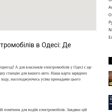
A
О
Р
N
Е
тромобілів в Одесі: Де
пригод! А для власників електромобілів у Одесі є ще
дну станцію для вашого авто. Наша карта зарядних
 ходу, насолоджуючись усіма принадами цього
й помічник для водіїв електромобілів. Завдяки цій