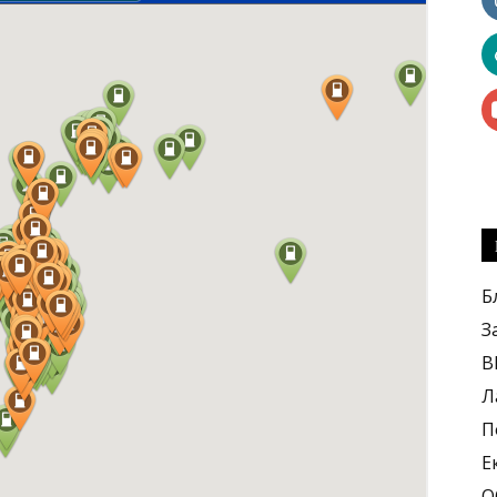
kilowat
Б
З
B
Л
П
Е
О