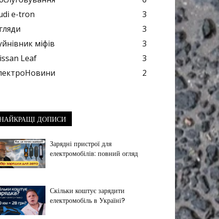
udi e-tron
3
гляди
3
уйнівник міфів
3
issan Leaf
3
лектроНовини
2
НАЙКРАЩІ ДОПИСИ
Зарядні пристрої для
електромобілів: повний огляд
Скільки коштує зарядити
електромобіль в Україні?