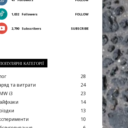
1,032
Followers
FOLLOW
2,790
Subscribers
SUBSCRIBE
ПОПУЛЯРНІ КАТЕГОРІЇ
лог
28
аряд та витрати
24
MW i3
23
айфхаки
14
оїздки
13
ксперименти
10
бслуговування
6