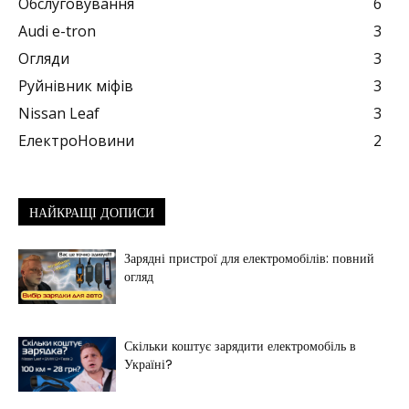
Обслуговування
6
Audi e-tron
3
Огляди
3
Руйнівник міфів
3
Nissan Leaf
3
ЕлектроНовини
2
НАЙКРАЩІ ДОПИСИ
Зарядні пристрої для електромобілів: повний
огляд
Скільки коштує зарядити електромобіль в
Україні?