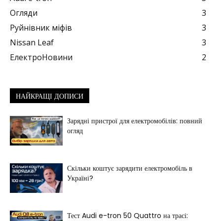
Огляди
3
Руйнівник міфів
3
Nissan Leaf
3
ЕлектроНовини
2
НАЙКРАЩІ ДОПИСИ
Зарядні пристрої для електромобілів: повний
огляд
Скільки коштує зарядити електромобіль в
Україні?
Тест Audi e-tron 50 Quattro на трасі: