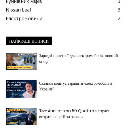
Руйнівник міфів
3
Nissan Leaf
3
ЕлектроНовини
2
НАЙКРАЩІ ДОПИСИ
Зарядні пристрої для електромобілів: повний
огляд
Скільки коштує зарядити електромобіль в
Україні?
Тест Audi e-tron 50 Quattro на трасі:
витрата енергії та запас...