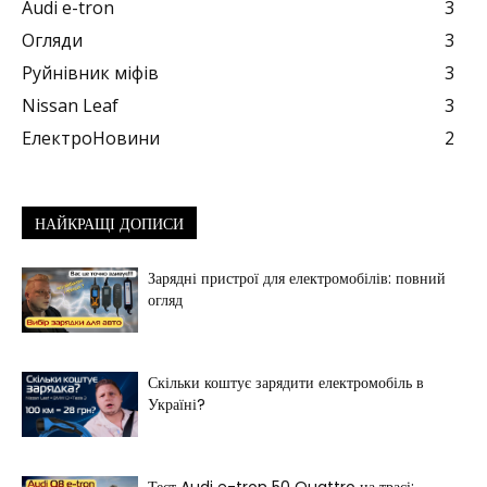
Audi e-tron
3
Огляди
3
Руйнівник міфів
3
Nissan Leaf
3
ЕлектроНовини
2
НАЙКРАЩІ ДОПИСИ
Зарядні пристрої для електромобілів: повний
огляд
Скільки коштує зарядити електромобіль в
Україні?