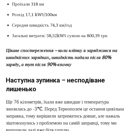
Проїхали 318 км
Розхід 17,1 kWt/100км
Середня швидкість 74,3 км/год
Загальні витрати: 58,52kWt сумою на 800,39 грн
Цікаве спостереження – коли влітку я заряджався на
швидкісних зарядках, швидкість падала після 80%
заряду, а тут після 90% взимку
Наступна зупинка – несподіване
лишенько
Ще 76 кілометрів, їхали вже швидше і температура
знизилась до -3
°C
. Перед Тернополем це остання цивільна
заправка, тому вирішили затриматись довше, але нажаль
зіштовхнулись з проблемою на самій заправці, тому ми
вирушили далі вже біля готелю.