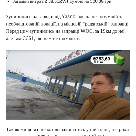
Загальні витрати: 38,51kWt сумою на 500,38 грн
Зупинились на зарядці від Yasno, але на незрозумілій та
необлаштованій локації, на місцевій “радянській” заправці.
Перед цим зупинились на заправці WOG, за 19км до неї,
але там CCS1, що нам не підходить.
Так як ми довго не хотіли залишатись у цій точці, то трохи