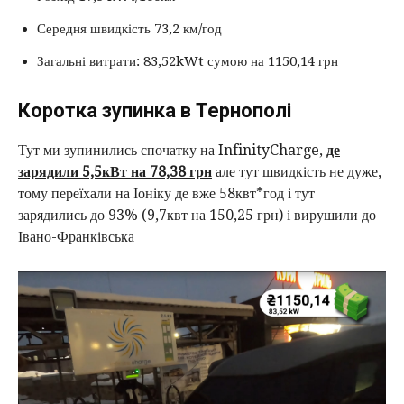
Середня швидкість 73,2 км/год
Загальні витрати: 83,52kWt сумою на 1150,14 грн
Коротка зупинка в Тернополі
Тут ми зупинились спочатку на InfinityCharge,
де
зарядили 5,5кВт на 78,38 грн
але тут швидкість не дуже,
тому переїхали на Іоніку де вже 58квт*год і тут
зарядились до 93% (9,7квт на 150,25 грн) і вирушили до
Івано-Франківська