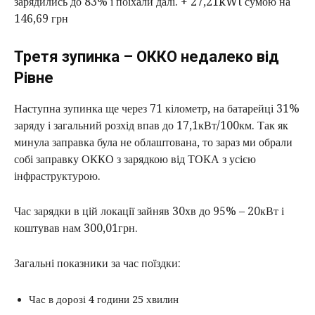
зарядились до 83% і поїхали далі. + 27,21kWt сумою на
146,69 грн
Третя зупинка – ОККО недалеко від
Рівне
Наступна зупинка ще через 71 кілометр, на батарейці 31%
заряду і загальний розхід впав до 17,1кВт/100км. Так як
минула заправка була не облаштована, то зараз ми обрали
собі заправку ОККО з зарядкою від ТОКА з усією
інфраструктурою.
Час зарядки в цій локації зайняв 30хв до 95% – 20кВт і
коштував нам 300,01грн.
Загальні показники за час поїздки:
Час в дорозі 4 години 25 хвилин