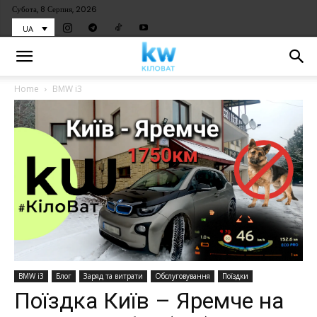
Субота, 8 Серпня, 2026
UA
Home
BMW i3
BMW i3
Блог
Заряд та витрати
Обслуговування
Поїздки
Поїздка Київ – Яремче на