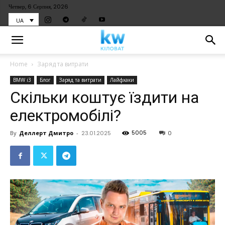
Четвер, 6 Серпня, 2026
UA
Home
Заряд та витрати
BMW i3
Блог
Заряд та витрати
Лайфхаки
Скільки коштує їздити на
електромобілі?
5005
By
Деллерт Дмитро
-
23.01.2025
0