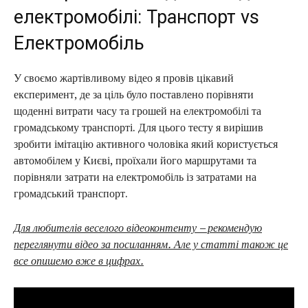
електромобілі: Транспорт vs
7. Вихідний день - "Субота"
Електромобіль
8. Вихідний день - "Неділя"
9. Підсумки тижня активного життя на
У своємо жартівливому відео я провів цікавий
електромобілі
експеримент, де за ціль було поставлено порівняти
10. Скільки коштує їздити на електромобілі по
щоденні витрати часу та грошей на електромобілі та
місту?
громадському транспорті. Для цього тесту я вирішив
зробити імітацію активного чоловіка який користується
11. Порівняння в експерименті - Транспорт vs
автомобілем у Києві, проїхали його маршрутами та
Електромобіль
порівняли затрати на електромобіль із затратами на
громадський транспорт.
12. Тож почнемо наш день поїздки на роботу на
громадському транспорті
Для любителів веселого відеоконтенту – рекомендую
13. Які витрати на протязі тижня нас чекали на
переглянути відео за посиланням. Але у статті також це
транспорті
все опишемо вже в цифрах.
14. Скільки коштує їздити на електромобілі по
місту?