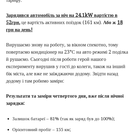
тарифу.
Зарядився автомобіль за ніч на 24.1kW вартістю в
52грн
,
це вартість активних поїздок (161 км).
Або ж
18
грн на день!
Вирушаємо знову на роботу, за вікном спекотно, тому
повертаємо кондиціонер на 23°С на авто режимі 2 поділка
й рушаємо. Сьогодні після роботи герой нашого
експерименту вирушив у гості до колеги, також на інший
бік міста, але вже не заїжджаючи додому. Звідти назад
додому і там робимо заміри:
Результати та заміри четвертого дня, вже після нічної
зарядки:
Залишок батареї – 81% (так як заряд був до 100%);
Орієнтовний пробіг – 155 км;