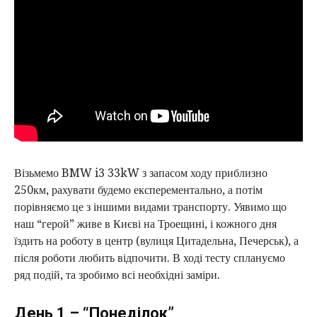
15. Що дешевле - громадський транспорт чи
електромобіль?
16. Скільки коштує обслуговування автомобіля
17. Гума
18. Ходова частина
19. Заміна масла
20. Мийка авто
Візьмемо BMW i3 33kW з запасом ходу приблизно
21. Що ще можна додати до витрат автомобіля?
250км, рахувати будемо експерементально, а потім
порівняємо це з іншими видами транспорту. Уявимо що
22. Висновки - чи має місце такий експеримент?
наш “герой” живе в Києві на Троещині, і кожного дня
їздить на роботу в центр (вулиця Цитадельна, Печерськ), а
після роботи любить відпочити. В ході тесту сплануємо
ряд подій, та зробимо всі необхідні заміри.
День 1 – “Понеділок”