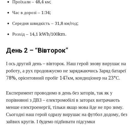
Проїхали – 48,4 км;
Час в дорозі – 1:34;
Середня швидкість – 31,8 км/год;
Розхід – 14,1 kWh/100km.
День 2 – “Вівторок”
І ось другий день – вівторок. Наш герой знову вирушає на
роботу, а рух продовжуємо не заряджаючись Заряд батареї
78%, орієнтовний пробіг 147км, кондиціонер на 23°С.
Експеримент проводимо в день без заторів, так як у
порівнянні з ДВЗ – електромобілі в заторах витрачають
менше електроенергії, тільки якщо мова йде не про зиму.
Сьогодні наш герой одразу вирушає на футбол додому, без
зайвих кругів. І будемо підбивати підсумки