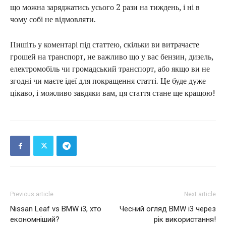
що можна заряджатись усього 2 рази на тиждень, і ні в
чому собі не відмовляти.
Пишіть у коментарі під статтею, скільки ви витрачаєте
грошей на транспорт, не важливо що у вас бензин, дизель,
електромобіль чи громадський транспорт, або якщо ви не
згодні чи маєте ідеї для покращення статті. Це буде дуже
цікаво, і можливо завдяки вам, ця стаття стане ще кращою!
Previous article
Next article
Nissan Leaf vs BMW i3, хто
Чесний огляд BMW i3 через
економніший?
рік використання!