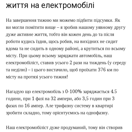
життя на електромобілі
На завершення тижню ми можемо підбити підсумки. Як
ви могли помітити вище – я зробив нашому уявному другу
дуже активне життя, тобто він кожен день до та після
роботи кудись їздив, щось робив, на вихідних не сидит
вдома та не сидить в одному районі, а крутиться по всьому
місту. При цьому всьому заряджати автомобіль, наш
електромобіліст, ставив усього 2 рази на тиждень (у середу
та неділю) – і цього вистачило, щоб проїхати 376 км по
місту на протязі усього тижня!
Нагадую що електромобіль з 0-100% заряджається 4.5
години, при 1 фазі на 32 ампери, або 3,5 годин при 3
фазах по 16 ампер. Але трифазну систему в квартирі
зробити складно, тому орієнтуємось на однофазну.
Наш електромобіліст дуже продуманий, тому він створив