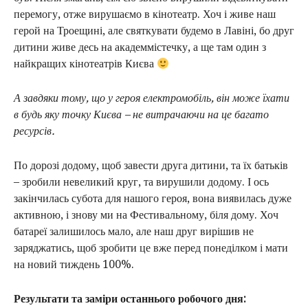
перемогу, отже вирушаємо в кінотеатр. Хоч і живе наш
герой на Троещині, але святкувати будемо в Лавіні, бо друг
дитини живе десь на академмістечку, а ще там один з
найкращих кінотеатрів Києва
А завдяки тому, що у героя електромобіль, він може їхати
в будь яку точку Києва – не витрачаючи на це багато
ресурсів.
По дорозі додому, щоб завести друга дитини, та їх батьків
– зробили невеликий круг, та вирушили додому. І ось
закінчилась субота для нашого героя, вона виявилась дуже
активною, і знову ми на Фестивальному, біля дому. Хоч
батареї залишилось мало, але наш друг вирішив не
заряджатись, щоб зробити це вже перед понеділком і мати
на новий тиждень 100%.
Результати та заміри останнього робочого дня: