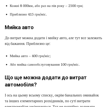
Кожні 8 000км, або раз на пів року – 2500 грн;
Приблизно 415 грн/міс.
Мийка авто
До витрат можна додати і мийку авто, але тут все залежить
від бажання. Приблизно це:
Мийка авто – 400 грн/міс;
Або мийка самообслуговування 100 грн/міс.
Що ще можна додати до витрат
автомобіля?
І ось на цьому всьому списку, окрім банальних омивайок
та інших елементарних розхідників, по суті витрати
електромобіля закінчуються. Тут не потрібно доливати