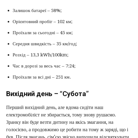
Залишок батареї – 58%;
Орієнтовний пробіг – 102 км;
Проїхали за сьогодні – 45 км;
Середня швидкість – 35 км/год;
Розхід – 13,3 kWh/100km;
Час в дорозі за весь час – 7:24;
Проїхали за всі дні – 251 км.
Вихідний день – “Субота”
Перший вихідний день, але вдома сидіти наш
електромобіліст не збирається, тому знову рушаємо.
Зранку він буде везти дитину на якісь змагання, на
голосієво, а продовжимо це робити на тому ж заряді, що і
був. Після змагань, сім’єю звісно вирушили відсвяткувати