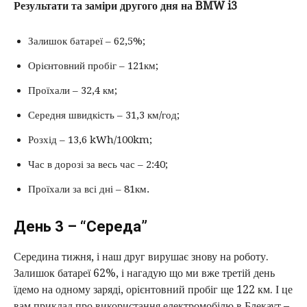
Результати та заміри другого дня на BMW i3
Залишок батареї – 62,5%;
Орієнтовний пробіг – 121км;
Проїхали – 32,4 км;
Середня швидкість – 31,3 км/год;
Розхід – 13,6 kWh/100km;
Час в дорозі за весь час – 2:40;
Проїхали за всі дні – 81км.
День 3 – “Середа”
Середина тижня, і наш друг вирушає знову на роботу.
Залишок батареї 62%, і нагадую що ми вже третій день
їдемо на одному заряді, орієнтовний пробіг ще 122 км. І це
вам приклад про використання електромобілю в Блекаут –