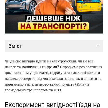
Зміст
+
1. Експеримент вигідності їзди на електромобілі:
Чи дійсно вигідно їздити на електромобіли, чи це все
Транспорт vs Електромобіль
наклеп та маніпуляція цифрами? Спробуємо розібратись із
2. День 1 - "Понеділок"
цим питанням у цій статті, підрахувати фактичні витрати
на електроенергію, від чого залежить ціна, як її знизити та
3. День 2 - "Вівторок"
порівняємо вартість пересування по місту (Київ) із
4. День 3 - "Середа"
громадським транспортом та ДВЗ.
5. День 4 - "Червер"
Експеримент вигідності їзди на
6. День 5 - "П'ятниця"