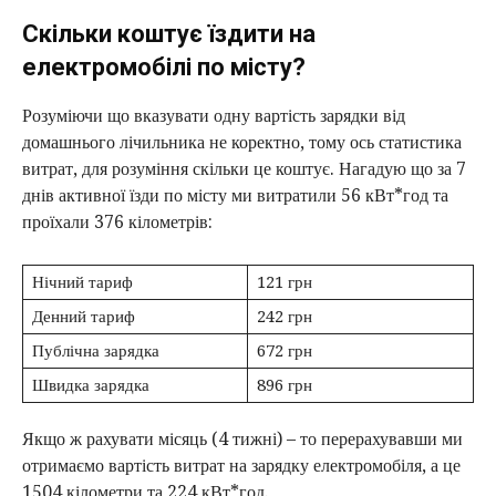
Скільки коштує їздити на
електромобілі по місту?
Розуміючи що вказувати одну вартість зарядки від
домашнього лічильника не коректно, тому ось статистика
витрат, для розуміння скільки це коштує. Нагадую що за 7
днів активної їзди по місту ми витратили 56 кВт*год та
проїхали 376 кілометрів:
Нічний тариф
121 грн
Денний тариф
242 грн
Публічна зарядка
672 грн
Швидка зарядка
896 грн
Якщо ж рахувати місяць (4 тижні) – то перерахувавши ми
отримаємо вартість витрат на зарядку електромобіля, а це
1504 кілометри та 224 кВт*год.