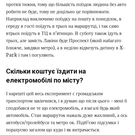
протязі тижня, тому що більшість поїздок людина без авто
робити не буде, тому не доцільно це порівнювати.
Наприклад виключимо поїздку на пошту в понеділок, в
середу в гості поїдуть в трьох на маршрутці, і так само
втрьох поїдуть в ТЦ в п’ятницю. В суботу також їдуть в
трьох, але замість Лавіни буде Проспект (який набагато
ближче, завдяки метро), а в неділю відвезуть дитину в X-
Park і там і погуляють.
Скільки коштує їздити на
електромобілі по місту?
І нарешті цей весь експеримент с громадським
транспортом закінчився, і я думаю що після цього – мені б
сподобався не те що електромобіль, а взагалі будь який
автомобіль. Стан маршруток нажаль дуже жахливий, а ось
автобуси/тролейбуси та метро ок. Підіб’ємо підсумки і
порахуємо загалом що куди і як витрачається.