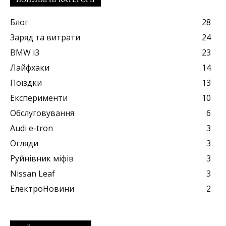
Блог
28
Заряд та витрати
24
BMW i3
23
Лайфхаки
14
Поїздки
13
Експерименти
10
Обслуговування
6
Audi e-tron
3
Огляди
3
Руйнівник міфів
3
Nissan Leaf
3
ЕлектроНовини
2