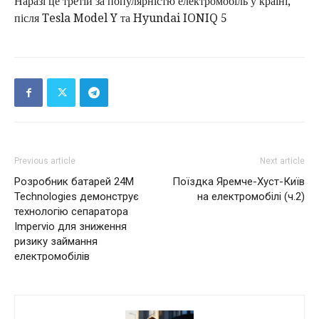
Наразі це третій за популярністю електромобіль у країні,
після Tesla Model Y та Hyundai IONIQ 5
Previous article
Next article
Розробник батарей 24M
Поїздка Яремче-Хуст-Київ
Technologies демонструє
на електромобілі (ч.2)
технологію сепаратора
Impervio для зниження
ризику займання
електромобілів