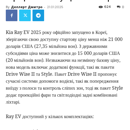
624
By
Деллерт Дмитро
-
21.01.2025
0
Kia Ray EV 2025 року офіційно запущено в Кореї,
зберігаючи свою доступну стартову ціну менш ніж 21 000
доларів США (27,35 мільйона вон). З державними
субсидіями ціна може знизитися до 15 000 доларів США
(20 мільйонів вон). Незважаючи на незмінну базову ціну,
нова модель включає додаткові функції, такі як пакети
Drive Wise II та Style. Пакет Drive Wise II пропонує
сучасні системи допомоги водієві, такі як попередження
виїзду з полоси та контроль сліпих зон, тоді як пакет Style
додає проекційні фари та світлодіодні задні комбіновані
ліхтарі.
Ray EV доступний у кількох комплектаціях: