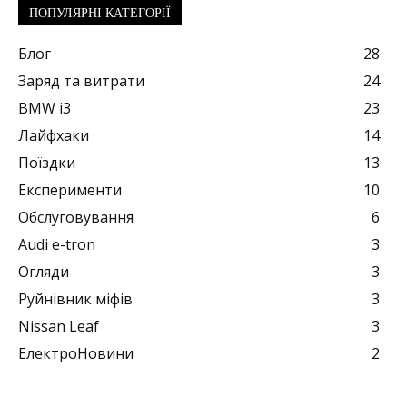
ПОПУЛЯРНІ КАТЕГОРІЇ
Блог
28
Заряд та витрати
24
BMW i3
23
Лайфхаки
14
Поїздки
13
Експерименти
10
Обслуговування
6
Audi e-tron
3
Огляди
3
Руйнівник міфів
3
Nissan Leaf
3
ЕлектроНовини
2