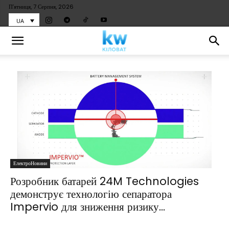
П’ятниця, 7 Серпня, 2026
UA
ЕлектроНовини
Розробник батарей 24M Technologies
демонструє технологію сепаратора
Impervio для зниження ризику...