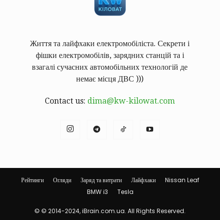
Життя та лайфхаки електромобіліста. Секрети і
фішки електромобілів, зарядних станцій та і
взагалі сучасних автомобільних технологій де
немає місця ДВС )))
Contact us:
dima@kw-kilowat.com
Рейтинги
Огляди
Заряд та витрати
Лайфхаки
Nissan Leaf
BMW i3
Tesla
© © 2014-2024, iBrain.com.ua. All Rights Reserved.